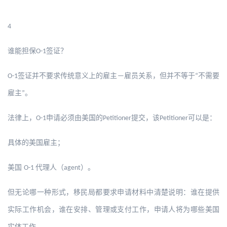
4
谁能担保
签证？
O-1
签证并不要求传统意义上的雇主
雇员关系，但并不等于
不需要
O-1
—
“
雇主
。
”
法律上，
申请必须由美国的
提交，该
可以是：
O-1
Petitioner
Petitioner
具体的美国雇主；
美国
代理人（
）。
O-1
agent
但无论哪一种形式，移民局都要求申请材料中清楚说明：谁在提供
实际工作机会，谁在安排、管理或支付工作，申请人将为哪些美国
实体工作