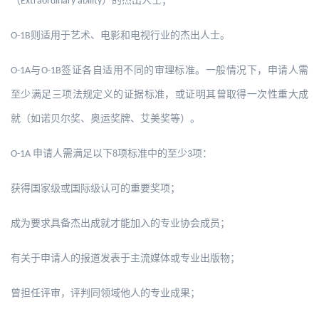
（
）的杰出人士；
Extraordinary ability
则适用于艺术、电影和电视行业的杰出人士。
O-1B
与
签证各自适用不同的审理标准。一般情况下，申请人需
O-1A
O-1B
至少满足三项法规定义的证据标准，或证明其曾取得一次性重大成
就（如诺贝尔奖、奥运奖牌、艾美奖等）。
申请人需满足以下
项标准中的至少
项：
O-1A
8
3
获得国家级或国际级认可的重要奖项；
成为要求具备杰出成就才能加入的专业协会成员；
有关于申请人的报道发表于主流媒体或专业出版物；
曾担任评审，评判同领域他人的专业成果；