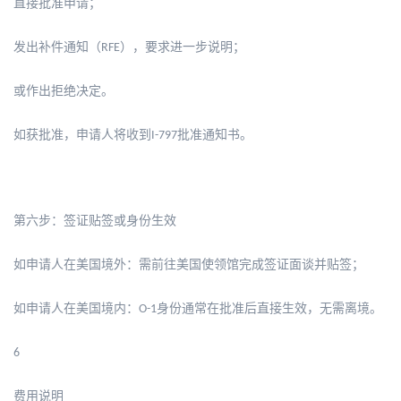
直接批准申请；
发出补件通知（
），要求进一步说明；
RFE
或作出拒绝决定。
如获批准，申请人将收到
批准通知书。
I-797
第六步：签证贴签或身份生效
如申请人在美国境外：需前往美国使领馆完成签证面谈并贴签；
如申请人在美国境内：
身份通常在批准后直接生效，无需离境。
O-1
6
费用说明