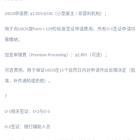
申请费
（小型雇主
非营利机构）；
USCIS
: $1,055/$530
/
用于向
提
的标准签证申请费用，所有
签证申请均
USCIS
Form I-129
O-1
需缴纳；
加急审理费（
）：
（可选）；
Premium Processing
$2,805
可选费用，用于保证
在
个自然日内对申请作出处理决定（批
USCIS
15
准、补件通知或拒绝）。
7
相关签证：
与
O-1
O-2
O-3
签证：随行辅助人员
O-2