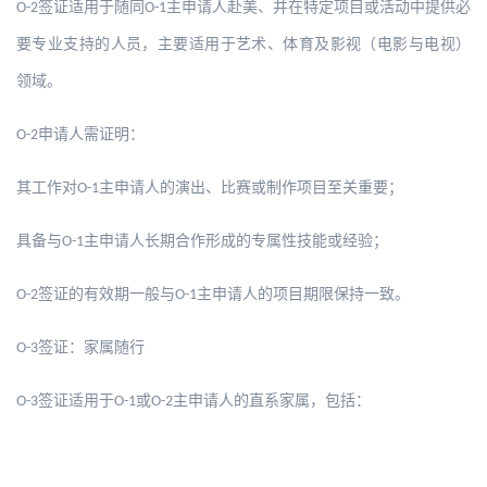
签证适用于随同
主申请人赴美、并在特定项目或活动中提供必
O-2
O-1
要专业支持的人员，主要适用于艺术、体育及影视（电影与电视）
领域。
申请人需证明：
O-2
其工作对
主申请人的演出、比赛或制作项目至关重要；
O-1
具备与
主申请人长期合作形成的专属性技能或经验；
O-1
签证的有效期一般与
主申请人的项目期限保持一致。
O-2
O-1
签证：家属随行
O-3
签证适用于
或
主申请人的直系家属，包括：
O-3
O-1
O-2