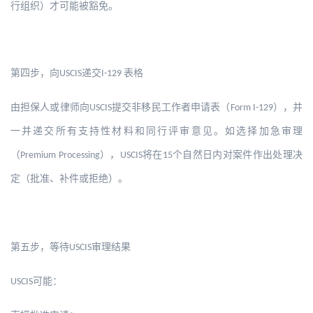
行组织）才可能被豁免。
第四步，向
递交
表格
USCIS
I-129
由担保人或律师向
提交非移民工作者申请表（
），并
USCIS
Form I-129
一并递交所有支持性材料和同行评审意见。如选择加急审理
（
），
将在
个自然日内对案件作出处理决
Premium Processing
USCIS
15
定（批准、补件或拒绝）。
第五步，等待
审理结果
USCIS
可能：
USCIS