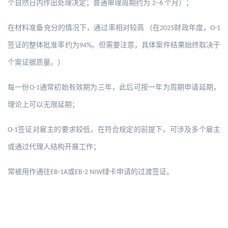
个自然日内作出处理决定；普通审理周期约为
个月）；
2–6
在材料准备充分的情况下，通过率相对较高
（在
财政年度，
2025
O-1
签证的整体批准率约为
。但需要注意，具体案件结果始终取决于
94%
个案证据质量。）
每一份
通常初始有效期为三年，此后可按一年为周期申请延期，
O-1
理论上可以无限延期；
签证对雇主的要求较低，在符合规定的前提下，可涉及多个雇主
O-1
或通过代理人结构开展工作；
常被用作通往
或
绿卡申请的过渡签证。
EB-1A
EB-2 NIW