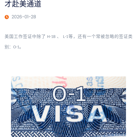
才赴美通道
2026-01-28
美国工作签证中除了
、
等，还有一个常被忽略的签证类
H-1B
L-1
别：
。
O-1