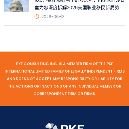
18.6万张配额红利下的冷思考：PKF深圳办公
室为您深度拆解2026美国职业移民新局势
2026-06-13
PKF CONSULTING INC. IS A MEMBER FIRM OF THE PKF
INTERNATIONAL LIMITED FAMILY OF LEGALLY INDEPENDENT FIRMS
AND DOES NOT ACCEPT ANY RESPONSIBILITY OR LIABILITY FOR
THE ACTIONS OR INACTIONS OF ANY INDIVIDUAL MEMBER OR
CORRESPONDENT FIRM OR FIRMS.